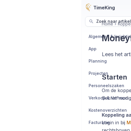
TimeKing
Zoek naar artike
Home
Koppe
Money
Algemeen & Inrichti
App
Lees het ar
Planning
Projecten
Starten
Personeelszaken
Om de koppeli
Secret' nodi
Verkoop & Verhuur
Kostenoverzichten
Koppeling 
Login in bij
M
Facturatie
rechtsboven 