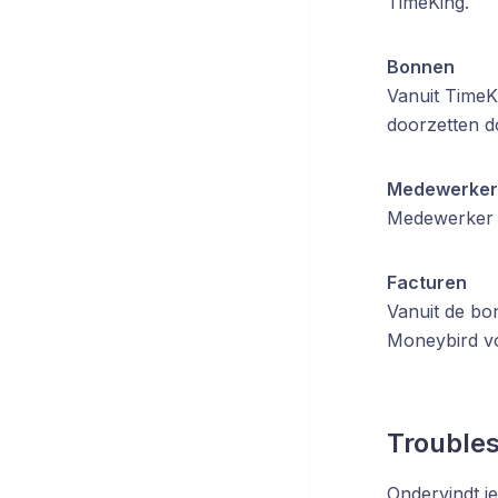
TimeKing.
Bonnen
Vanuit TimeK
doorzetten d
Medewerker
Medewerker g
Facturen
Vanuit de bo
Moneybird voo
Trouble
Ondervindt j