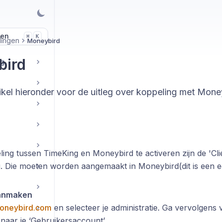
len
K
⌘
lingen
Moneybird
bird
ng
tikel hieronder voor de uitleg over koppeling met Mone
ng tussen TimeKing en Moneybird te activeren zijn de 'Clie
g. Die moeten worden aangemaakt in Moneybird(dit is een ee
aanmaken
oneybird.com
en selecteer je administratie. Ga vervolgens 
naar je ‘Gebruikersaccount’.