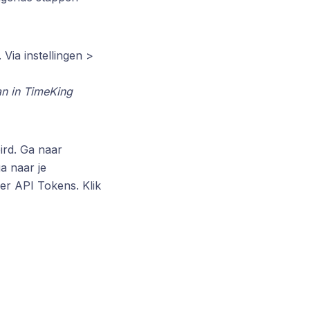
Via instellingen >
aan in TimeKing
ird. Ga naar
ga naar je
der API Tokens. Klik