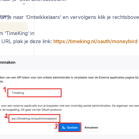
lingen
un je naar ‘Ontwikkelaars’ en vervolgens klik je rechtsbov
m ‘TimeKing’ in
k URL plak je deze link:
https://timeking.nl/oauth/moneybird
Single Sign-On (SSO) koppeling met Microsoft Entra ID (voorheen: Azure AD)