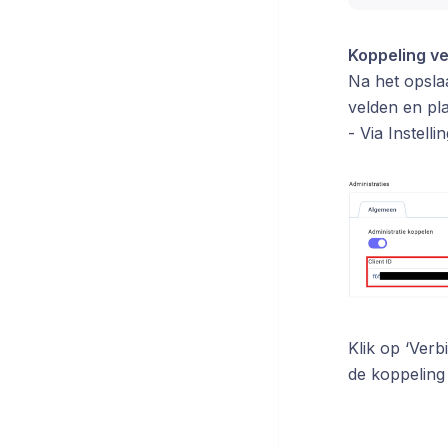
Koppeling v
Na het opslaa
velden en pla
- Via Instel
Klik op ‘Ver
de koppeling 