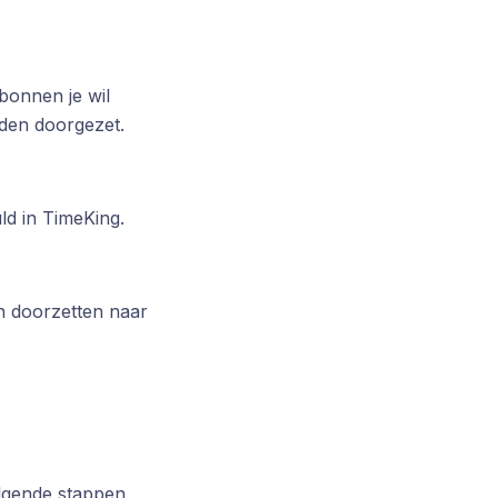
bonnen je wil
den doorgezet.
d in TimeKing.
n doorzetten naar
lgende stappen