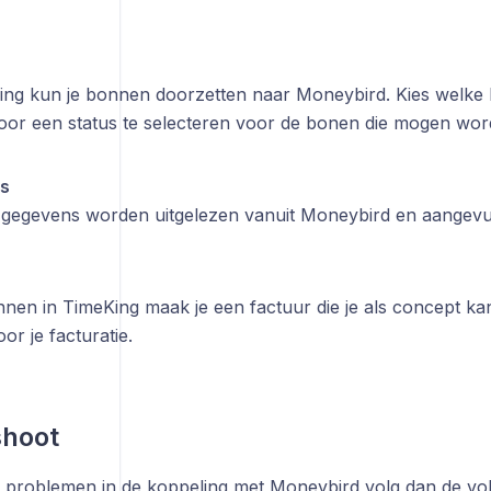
ing kun je bonnen doorzetten naar Moneybird. Kies welke 
oor een status te selecteren voor de bonen die mogen wor
s
egevens worden uitgelezen vanuit Moneybird en aangevul
nnen in TimeKing maak je een factuur die je als concept ka
r je facturatie.
shoot
e problemen in de koppeling met Moneybird volg dan de vo