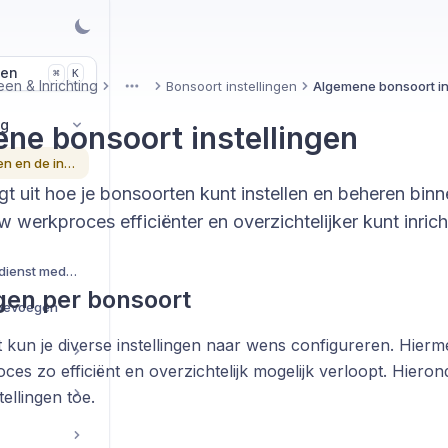
len
K
⌘
en & Inrichting
Bonsoort instellingen
Algemene bonsoort in
More
ng
ne bonsoort instellingen
Basisinfo toevoegen en de instellingen
legt uit hoe je bonsoorten kunt instellen en beheren bin
w werkproces efficiënter en overzichtelijker kunt inrich
Toevoegen van buitendienst medewerkers
ngen per bonsoort
oevoegen
 kun je diverse instellingen naar wens configureren. Hierm
es zo efficiënt en overzichtelijk mogelijk verloopt. Hieron
ellingen toe.