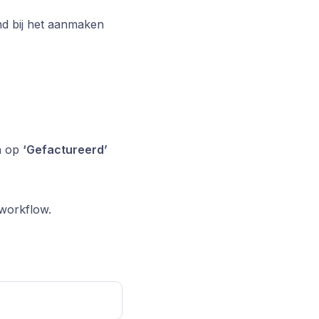
nd bij het aanmaken
h op
‘Gefactureerd’
 workflow.