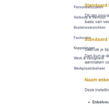
Standaard 
Personeelszaken
Dit zijn voor
Verkoop & Verhuur
basis van vee
Kostenoverzichten
Facturatie
Standaard 
Koppelingen
Gebruik je bi
Dan kun je de
Werk & Veiligheid
aanmaken van
Werkplaatsbeheer
Naam enke
Deze instell
Enkelvo