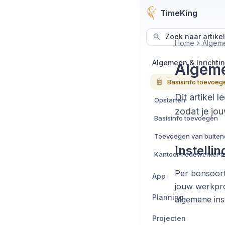
TimeKing
Zoek naar artike
Home
Algeme
Algemeen & Inrichti
Algeme
Dit artikel 
Opstarten
zodat je jou
Basisinfo toevoegen
Instelli
Kantoormedewerker t
Per bonsoort
App
jouw werkproc
Planning
algemene inst
Projecten