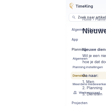
TimeKing
Zoek naar artike
Home
Planni
Nieuwe
Algemeen & Inrichti
App
Nieuwe dien
Planning
Wil je een ni
Algemeen
hoe je dat do
Planning instellingen
Ga naar:
Diensten
1. Men
Meerdere medewerkers
2. Planning
Werkvoorraad
3. Diensten
Projecten