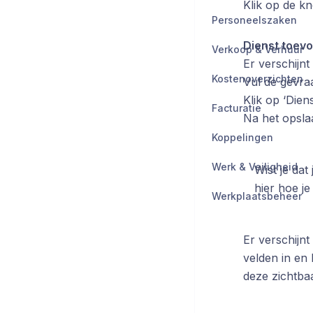
Klik op de k
Personeelszaken
Dienst toev
Verkoop & Verhuur
Er verschijn
Kostenoverzichten
Vul de gevraa
Klik op ‘Dien
Facturatie
Na het opslaa
Koppelingen
Werk & Veiligheid
Wist je dat
hier hoe je d
Werkplaatsbeheer
Er verschijn
velden in en
deze zichtbaa