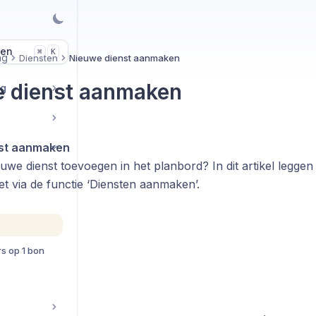
len
K
⌘
ng
Diensten
Nieuwe dienst aanmaken
 dienst aanmaken
ng
st aanmaken
euwe dienst toevoegen in het planbord? In dit artikel leggen
et via de functie ‘Diensten aanmaken’.
 op 1 bon