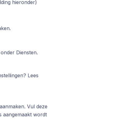
lding hieronder)
aken.
 onder Diensten.
nstellingen? Lees
t aanmaken. Vul deze
is aangemaakt wordt